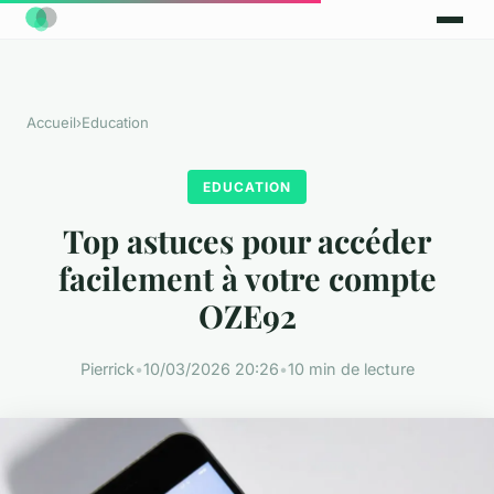
Accueil
›
Education
EDUCATION
Top astuces pour accéder
facilement à votre compte
OZE92
Pierrick
•
10/03/2026 20:26
•
10 min de lecture