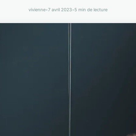
vivienne
•
7 avril 2023
•
5 min de lecture