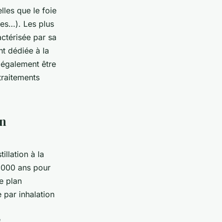
lles que le foie
es…). Les plus
actérisée par sa
nt dédiée à la
t également être
traitements
en
illation à la
5 000 ans pour
le plan
 par inhalation
s