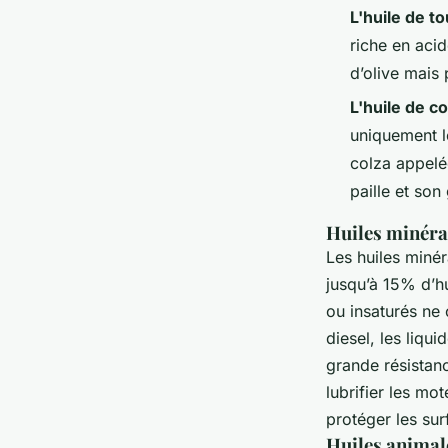
L'huile de t
riche en aci
d’olive mais 
L'huile de co
uniquement le
colza appelé
paille et son
Huiles minéral
Les huiles minér
jusqu’à 15% d’hu
ou insaturés ne 
diesel, les liqu
grande résistanc
lubrifier les mo
protéger les sur
Huiles animale