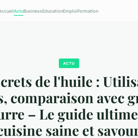
Accueil
Actu
Business
Education
Emploi
Formation
ACTU
crets de l'huile : Utili
s, comparaison avec g
urre – Le guide ultim
cuisine saine et savou