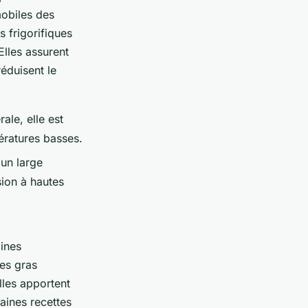
obiles des
 frigorifiques
Elles assurent
éduisent le
ale, elle est
ératures basses.
 un large
sion à hautes
aines
es gras
lles apportent
aines recettes