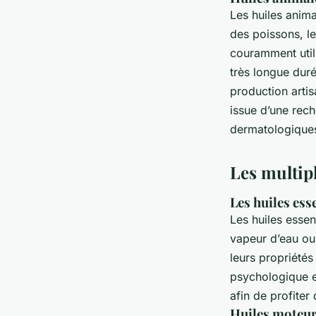
Les huiles anima
des poissons, l
couramment utili
très longue duré
production artis
issue d’une rec
dermatologique
Les multip
Les huiles ess
Les huiles essent
vapeur d’eau ou 
leurs propriétés 
psychologique e
afin de profiter
Huiles moteurs