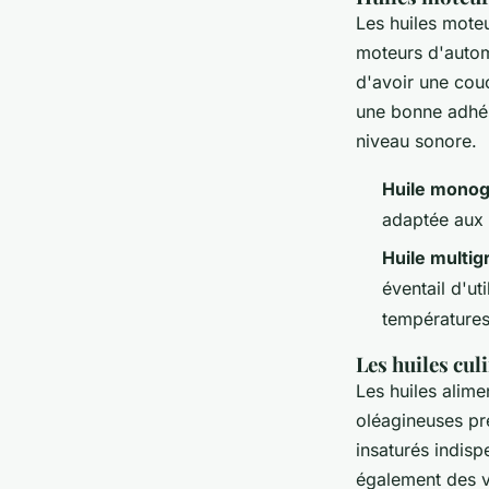
Les huiles mote
moteurs d'autom
d'avoir une couc
une bonne adhés
niveau sonore.
Huile monog
adaptée aux 
Huile multig
éventail d'ut
températures
Les huiles cul
Les huiles alime
oléagineuses pr
insaturés indis
également des vi