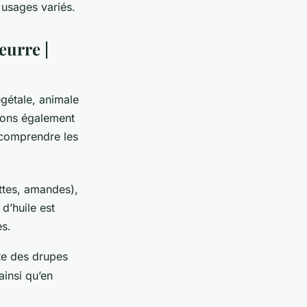
 usages variés.
eurre |
égétale, animale
llons également
 comprendre les
ettes, amandes),
d’huile est
es.
ite des drupes
ainsi qu’en