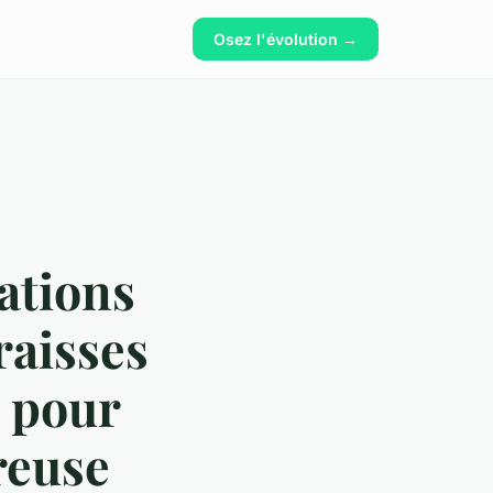
Osez l'évolution →
sations
raisses
e pour
reuse