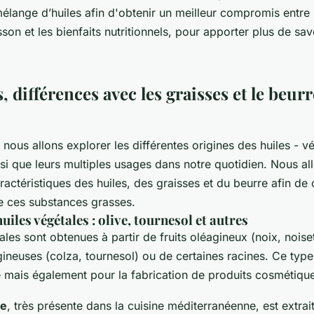
élange d’huiles afin d'obtenir un meilleur compromis entre l
uisson et les bienfaits nutritionnels, pour apporter plus de sa
s, différences avec les graisses et le beur
, nous allons explorer les différentes origines des huiles - v
nsi que leurs multiples usages dans notre quotidien. Nous a
actéristiques des huiles, des graisses et du beurre afin de
re ces substances grasses.
uiles végétales : olive, tournesol et autres
ales sont obtenues à partir de fruits oléagineux (noix, nois
ineuses (colza, tournesol) ou de certaines racines. Ce type 
ne mais également pour la fabrication de produits cosmétiqu
ve
, très présente dans la cuisine méditerranéenne, est extra