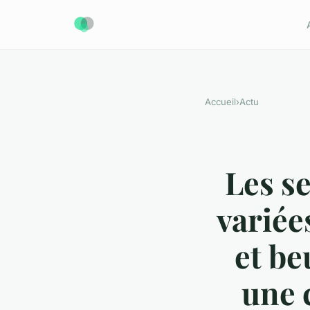
Accueil
›
Actu
Les se
variée
et be
une 