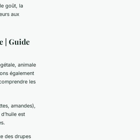
e goût, la
veurs aux
re | Guide
égétale, animale
llons également
 comprendre les
ettes, amandes),
d’huile est
es.
ite des drupes