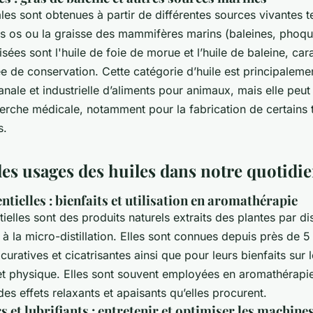
les sont obtenues à partir de différentes sources vivantes te
es os ou la graisse des mammifères marins (baleines, phoqu
sées sont l'huile de foie de morue et l’huile de baleine, car
e de conservation. Cette catégorie d’huile est principaleme
anale et industrielle d’aliments pour animaux, mais elle peu
herche médicale, notamment pour la fabrication de certains 
s.
les usages des huiles dans notre quotidi
entielles : bienfaits et utilisation en aromathérapie
ielles sont des produits naturels extraits des plantes par dist
à la micro-distillation. Elles sont connues depuis près de 
curatives et cicatrisantes ainsi que pour leurs bienfaits sur 
t physique. Elles sont souvent employées en aromathérapie
 des effets relaxants et apaisants qu’elles procurent.
 et lubrifiants : entretenir et optimiser les machine