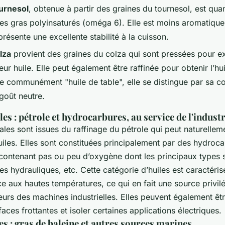
ournesol
, obtenue à partir des graines du tournesol, est quan
des gras polyinsaturés (oméga 6). Elle est moins aromatique 
présente une excellente stabilité à la cuisson.
lza
provient des graines du colza qui sont pressées pour ex
ur huile. Elle peut également être raffinée pour obtenir l’hui
e communément "huile de table", elle se distingue par sa co
 goût neutre.
es : pétrole et hydrocarbures, au service de l'industr
ales sont issues du raffinage du pétrole qui peut naturellem
iles. Elles sont constituées principalement par des hydroca
contenant pas ou peu d’oxygène dont les principaux types so
ides hydrauliques, etc. Cette catégorie d’huiles est caractéri
e aux hautes températures, ce qui en fait une source privil
teurs des machines industrielles. Elles peuvent également êtr
faces frottantes et isoler certaines applications électriques.
s : gras de baleine et autres sources marines