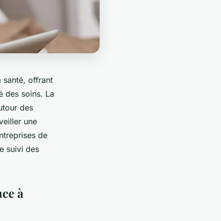
 santé, offrant
é des soins. La
utour des
veiller une
ntreprises de
e suivi des
nce à