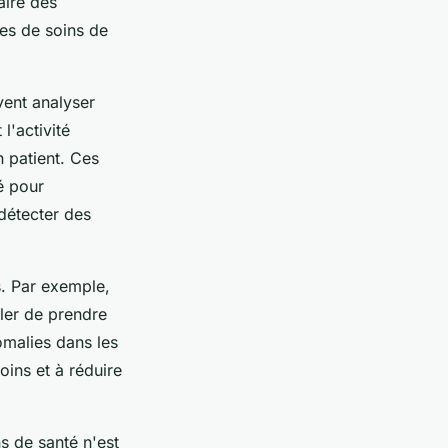
aire des
res de soins de
vent analyser
l'activité
n patient. Ces
é pour
 détecter des
s. Par exemple,
ler de prendre
omalies dans les
oins et à réduire
ns de santé n'est