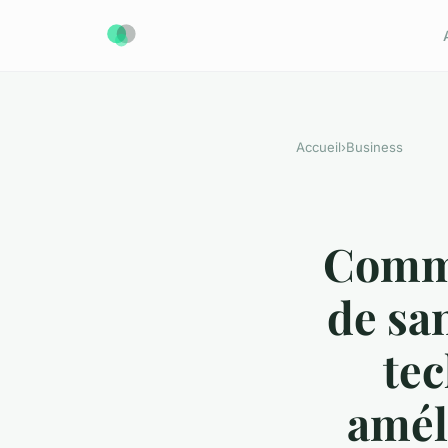
Accueil
›
Business
Comme
de san
tec
améli