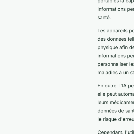
portables la cap
informations per
santé.
Les appareils p
des données tell
physique afin de
informations peu
personnaliser le
maladies à un s
En outre, l'IA p
elle peut autom
leurs médicamen
données de santé
le risque d'erreu
Cependant, l'uti