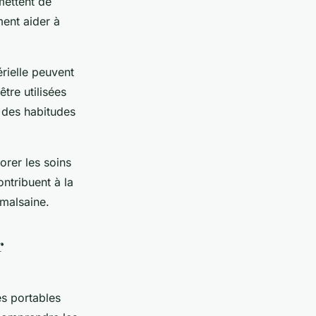
mettent de
ment aider à
rielle peuvent
tre utilisées
r des habitudes
orer les soins
ontribuent à la
malsaine.
r
es portables